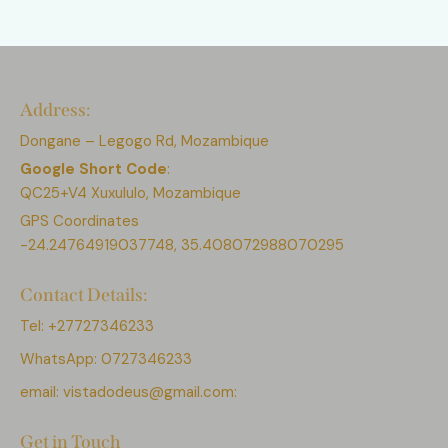
Address:
Dongane – Legogo Rd, Mozambique
Google Short Code
:
QC25+V4 Xuxululo, Mozambique
GPS Coordinates
-24.24764919037748, 35.408072988070295
Contact Details:
Tel: +27727346233
WhatsApp: 0727346233
email:
vistadodeus@gmail.com:
Get in Touch