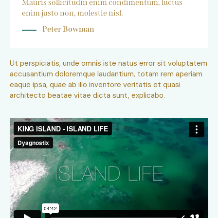
Mauris sollicitudin enim condimentum, luctus
enim justo non, molestie nisl.
Peter Bowman
Ut perspiciatis, unde omnis iste natus error sit voluptatem
accusantium doloremque laudantium, totam rem aperiam
eaque ipsa, quae ab illo inventore veritatis et quasi
architecto beatae vitae dicta sunt, explicabo.