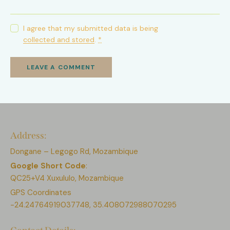
I agree that my submitted data is being
collected and stored
.
*
Address:
Dongane – Legogo Rd, Mozambique
Google Short Code
:
QC25+V4 Xuxululo, Mozambique
GPS Coordinates
-24.24764919037748, 35.408072988070295