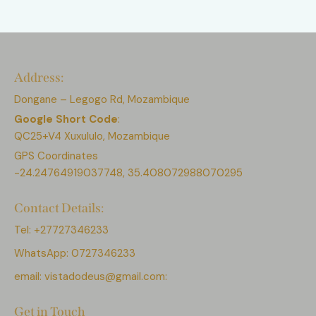
Address:
Dongane – Legogo Rd, Mozambique
Google Short Code
:
QC25+V4 Xuxululo, Mozambique
GPS Coordinates
-24.24764919037748, 35.408072988070295
Contact Details:
Tel: +27727346233
WhatsApp: 0727346233
email:
vistadodeus@gmail.com:
Get in Touch