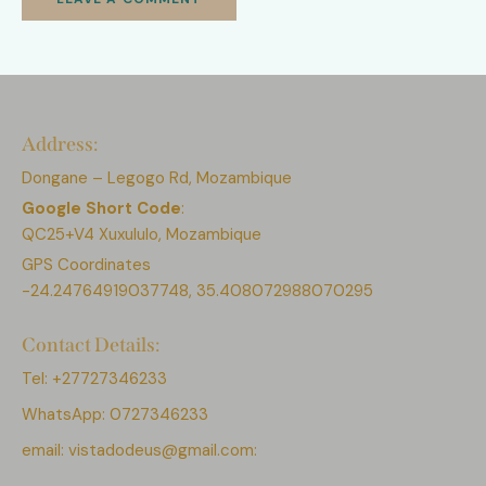
Address:
Dongane – Legogo Rd, Mozambique
Google Short Code
:
QC25+V4 Xuxululo, Mozambique
GPS Coordinates
-24.24764919037748, 35.408072988070295
Contact Details:
Tel: +27727346233
WhatsApp: 0727346233
email:
vistadodeus@gmail.com: