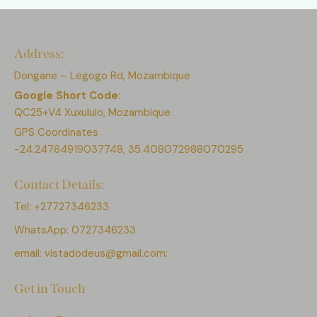
Address:
Dongane – Legogo Rd, Mozambique
Google Short Code
:
QC25+V4 Xuxululo, Mozambique
GPS Coordinates
-24.24764919037748, 35.408072988070295
Contact Details:
Tel: +27727346233
WhatsApp: 0727346233
email:
vistadodeus@gmail.com:
Get in Touch