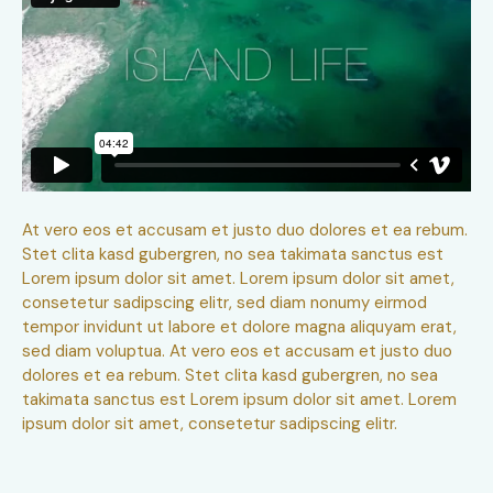
At vero eos et accusam et justo duo dolores et ea rebum.
Stet clita kasd gubergren, no sea takimata sanctus est
Lorem ipsum dolor sit amet. Lorem ipsum dolor sit amet,
consetetur sadipscing elitr, sed diam nonumy eirmod
tempor invidunt ut labore et dolore magna aliquyam erat,
sed diam voluptua. At vero eos et accusam et justo duo
dolores et ea rebum. Stet clita kasd gubergren, no sea
takimata sanctus est Lorem ipsum dolor sit amet. Lorem
ipsum dolor sit amet, consetetur sadipscing elitr.