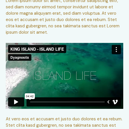
Lorem ipsum dolor sit amet, consetetur sadipscing elitr,
sed diam nonumy eirmod tempor invidunt ut labore et
dolore magna aliquyam erat, sed diam voluptua. At vero
eos et accusam et justo duo dolores et ea rebum. Stet
clita kasd gubergren, no sea takimata sanctus est Lorem
ipsum dolor sit amet.
At vero eos et accusam et justo duo dolores et ea rebum.
Stet clita kasd gubergren, no sea takimata sanctus est