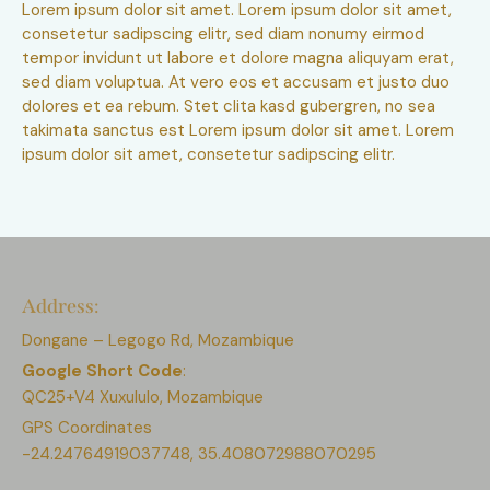
Lorem ipsum dolor sit amet. Lorem ipsum dolor sit amet,
consetetur sadipscing elitr, sed diam nonumy eirmod
tempor invidunt ut labore et dolore magna aliquyam erat,
sed diam voluptua. At vero eos et accusam et justo duo
dolores et ea rebum. Stet clita kasd gubergren, no sea
takimata sanctus est Lorem ipsum dolor sit amet. Lorem
ipsum dolor sit amet, consetetur sadipscing elitr.
Address:
Dongane – Legogo Rd, Mozambique
Google Short Code
:
QC25+V4 Xuxululo, Mozambique
GPS Coordinates
-24.24764919037748, 35.408072988070295