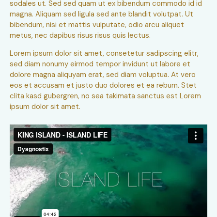
sodales ut. Sed sed quam ut ex bibendum commodo id id
magna. Aliquam sed ligula sed ante blandit volutpat. Ut
bibendum, nisi et mattis vulputate, odio arcu aliquet
metus, nec dapibus risus risus quis lectus.
Lorem ipsum dolor sit amet, consetetur sadipscing elitr,
sed diam nonumy eirmod tempor invidunt ut labore et
dolore magna aliquyam erat, sed diam voluptua. At vero
eos et accusam et justo duo dolores et ea rebum. Stet
clita kasd gubergren, no sea takimata sanctus est Lorem
ipsum dolor sit amet.