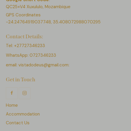
QC25+V4 Xuxululo, Mozambique
GPS Coordinates
-24.24764919037748, 35.408072988070295
Contact Details:
Tel: +27727346233
WhatsApp: 0727346233
email:
vistadodeus@gmail.com:
Get in Touch
Home
Accommodation
Contact Us