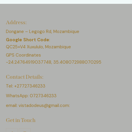
Address:
Dongane – Legogo Rd, Mozambique
Google Short Code
:
QC25+V4 Xuxululo, Mozambique
GPS Coordinates
-24.24764919037748, 35.408072988070295
Contact Details:
Tel: +27727346233
WhatsApp: 0727346233
email:
vistadodeus@gmail.com:
Get in Touch