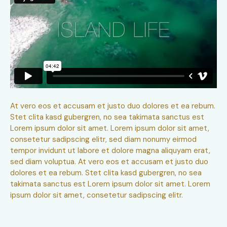
At vero eos et accusam et justo duo dolores et ea rebum.
Stet clita kasd gubergren, no sea takimata sanctus est
Lorem ipsum dolor sit amet. Lorem ipsum dolor sit amet,
consetetur sadipscing elitr, sed diam nonumy eirmod
tempor invidunt ut labore et dolore magna aliquyam erat,
sed diam voluptua. At vero eos et accusam et justo duo
dolores et ea rebum. Stet clita kasd gubergren, no sea
takimata sanctus est Lorem ipsum dolor sit amet. Lorem
ipsum dolor sit amet, consetetur sadipscing elitr.