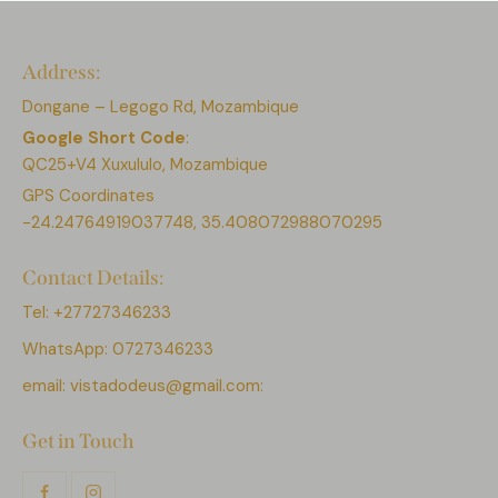
Address:
Dongane – Legogo Rd, Mozambique
Google Short Code
:
QC25+V4 Xuxululo, Mozambique
GPS Coordinates
-24.24764919037748, 35.408072988070295
Contact Details:
Tel: +27727346233
WhatsApp: 0727346233
email:
vistadodeus@gmail.com:
Get in Touch