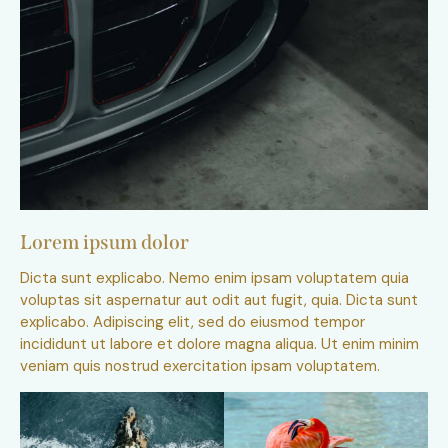
Lorem ipsum dolor
Dicta sunt explicabo. Nemo enim ipsam voluptatem quia
voluptas sit aspernatur aut odit aut fugit, quia. Dicta sunt
explicabo. Adipiscing elit, sed do eiusmod tempor
incididunt ut labore et dolore magna aliqua. Ut enim minim
veniam quis nostrud exercitation ipsam voluptatem.